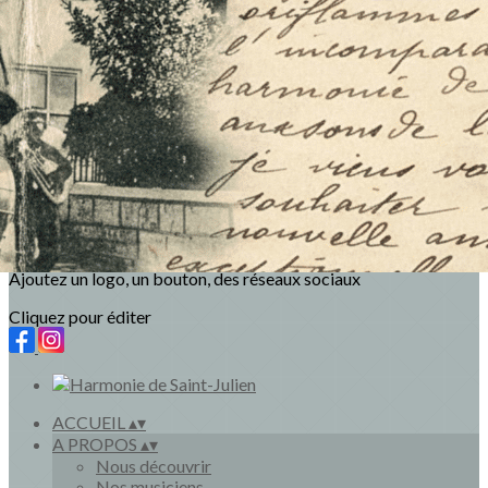
Exporter les lignes sélectionnées
Exporter toutes les colonnes
Exporter uniquement les colonnes affichées
Menu
<
>
Nous découvrir
Nos musiciens
Bureau
Ajoutez un logo, un bouton, des réseaux sociaux
Cliquez pour éditer
ACCUEIL
▴
▾
A PROPOS
▴
▾
Nous découvrir
Nos musiciens