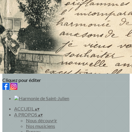
Exporter les lignes sélectionnées
Exporter toutes les colonnes
Exporter uniquement les colonnes affichées
Menu
<
>
Actualités
Revue de presse
Ajoutez un logo, un bouton, des réseaux sociaux
Cliquez pour éditer
ACCUEIL
▴
▾
A PROPOS
▴
▾
Nous découvrir
Nos musiciens
Bureau