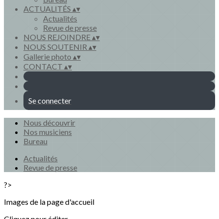
ACTUALITÉS
▴
▾
Actualités
Revue de presse
NOUS REJOINDRE
▴
▾
NOUS SOUTENIR
▴
▾
Gallerie photo
▴
▾
CONTACT
▴
▾
Se connecter
Nous découvrir
Nos musiciens
Bureau
Actualités
Revue de presse
?>
Images de la page d'accueil
Cliquez pour éditer