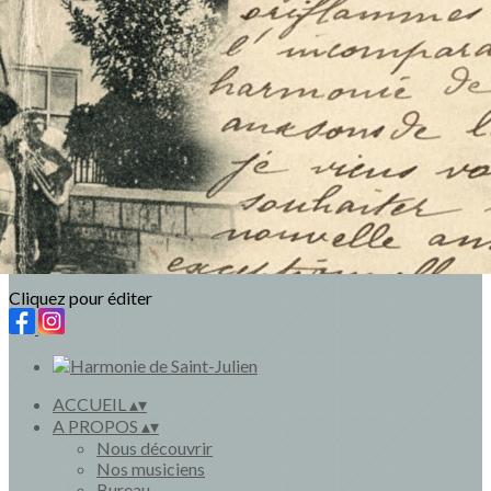
Exporter les lignes sélectionnées
Exporter toutes les colonnes
Exporter uniquement les colonnes affichées
Menu
<
>
Actualités
Revue de presse
Ajoutez un logo, un bouton, des réseaux sociaux
Cliquez pour éditer
ACCUEIL
▴
▾
A PROPOS
▴
▾
Nous découvrir
Nos musiciens
Bureau